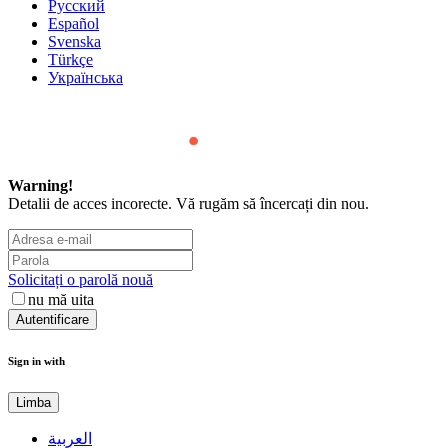
Русский
Español
Svenska
Türkçe
Українська
Warning!
Detalii de acces incorecte. Vă rugăm să încercați din nou.
Solicitați o parolă nouă
nu mă uita
Sign in with
Limba
العربية