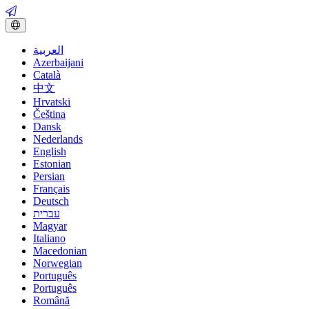
العربية
Azerbaijani
Català
中文
Hrvatski
Čeština
Dansk
Nederlands
English
Estonian
Persian
Français
Deutsch
עברית
Magyar
Italiano
Macedonian
Norwegian
Português
Português
Română