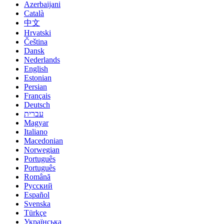
Azerbaijani
Català
中文
Hrvatski
Čeština
Dansk
Nederlands
English
Estonian
Persian
Français
Deutsch
עברית
Magyar
Italiano
Macedonian
Norwegian
Português
Português
Română
Русский
Español
Svenska
Türkçe
Українська