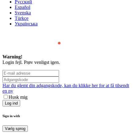
Русский
Español
Svenska
Türkçe
Українська
Warning!
Login fejl. Prøv venligst igen.
Har du glemt din adgangskode, kan du klikke her for at få tilsendt
en ny
Husk mig
Sign in with
Vælg sprog