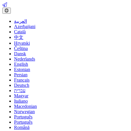
العربية
Azerbaijani
Català
中文
Hrvatski
Čeština
Dansk
Nederlands
English
Estonian
Persian
Français
Deutsch
עברית
Magyar
Italiano
Macedonian
Norwegian
Português
Português
Română