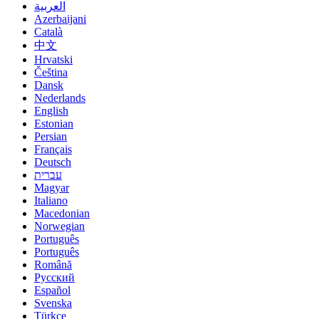
العربية
Azerbaijani
Català
中文
Hrvatski
Čeština
Dansk
Nederlands
English
Estonian
Persian
Français
Deutsch
עברית
Magyar
Italiano
Macedonian
Norwegian
Português
Português
Română
Русский
Español
Svenska
Türkçe