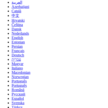
العربية
Azerbaijani
Català
中文
Hrvatski
Čeština
Dansk
Nederlands
English
Estonian
Persian
Français
Deutsch
עברית
Magyar
Italiano
Macedonian
Norwegian
Português
Português
Română
Русский
Español
Svenska
Türkçe