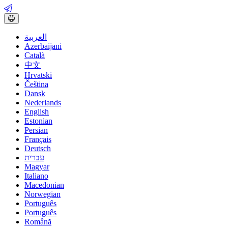
العربية
Azerbaijani
Català
中文
Hrvatski
Čeština
Dansk
Nederlands
English
Estonian
Persian
Français
Deutsch
עברית
Magyar
Italiano
Macedonian
Norwegian
Português
Português
Română