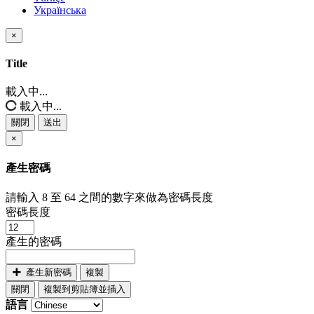
Українська
×
關
閉
Title
載入中...
載入中...
關閉
送出
×
產生密碼
請輸入 8 至 64 之間的數字來做為密碼長度
密碼長度
產生的密碼
產生新密碼
複製
關閉
複製到剪貼簿並插入
語言