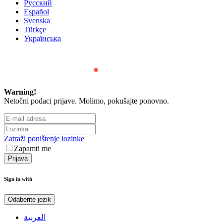
Русский
Español
Svenska
Türkçe
Українська
Warning!
Netočni podaci prijave. Molimo, pokušajte ponovno.
Zatraži poništenje lozinke
Zapamti me
Sign in with
Odaberite jezik
العربية