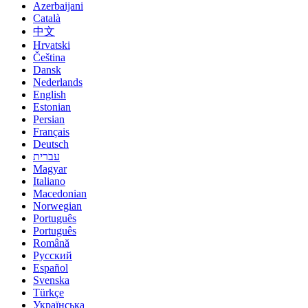
Azerbaijani
Català
中文
Hrvatski
Čeština
Dansk
Nederlands
English
Estonian
Persian
Français
Deutsch
עברית
Magyar
Italiano
Macedonian
Norwegian
Português
Português
Română
Русский
Español
Svenska
Türkçe
Українська