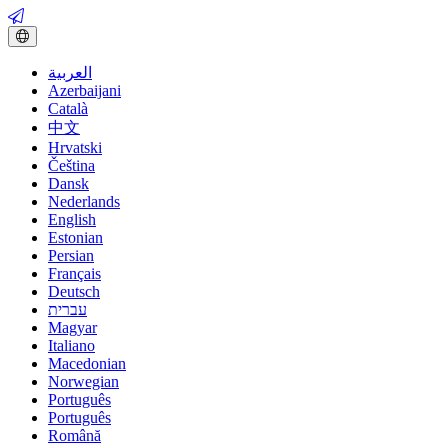
العربية
Azerbaijani
Català
中文
Hrvatski
Čeština
Dansk
Nederlands
English
Estonian
Persian
Français
Deutsch
עברית
Magyar
Italiano
Macedonian
Norwegian
Português
Português
Română