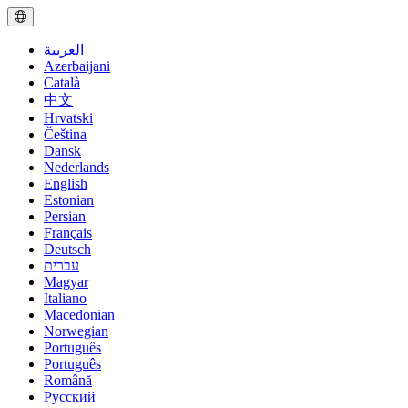
العربية
Azerbaijani
Català
中文
Hrvatski
Čeština
Dansk
Nederlands
English
Estonian
Persian
Français
Deutsch
עברית
Magyar
Italiano
Macedonian
Norwegian
Português
Português
Română
Русский