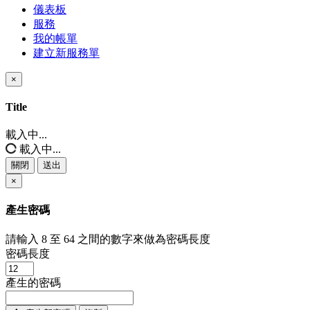
儀表板
服務
我的帳單
建立新服務單
×
關
閉
Title
載入中...
載入中...
關閉
送出
×
產生密碼
請輸入 8 至 64 之間的數字來做為密碼長度
密碼長度
產生的密碼