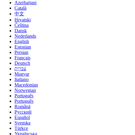
Azerbaijani
Català
中文
Hrvatski
Čeština
Dansk
Nederlands
English
Estonian
Persian
Français
Deutsch
עברית
Magyar
Italiano
Macedonian
Norwegian
Português
Português
Română
Русский
Español
Svenska
Türkçe
Українська