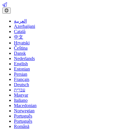
العربية
Azerbaijani
Català
中文
Hrvatski
Čeština
Dansk
Nederlands
English
Estonian
Persian
Français
Deutsch
עברית
Magyar
Italiano
Macedonian
Norwegian
Português
Português
Română